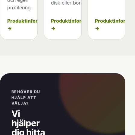
disk eller bord.
profilering.
Produktinformation
Produktinformat
Produktinformation
→
→
→
BEHÖVER DU
HJÄLP ATT
VÄLJA?
Vi
hjälper
dig hitta