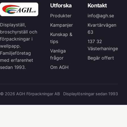
Utforska
Kontakt
Produkter
info@agh.se
Displayställ,
Kampanjer
Kvartärvägen
broschyrställ och
63
Kunskap &
förpackningar i
tips
137 32
wellpapp.
Västerhaninge
Vanliga
Familjeföretag
frågor
Begär offert
med erfarenhet
Om AGH
sedan 1993.
© 2026 AGH Förpackningar AB
Displaylösningar sedan 1993