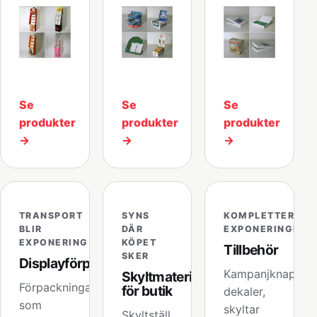
Se
Se
Se
produkter
produkter
produkter
→
→
→
TRANSPORT
SYNS
KOMPLETTERA
BLIR
DÄR
EXPONERINGEN
EXPONERING
KÖPET
Tillbehör
SKER
Displayförpackningar
Kampanjknappar,
Skyltmaterial
Förpackningar
för butik
dekaler,
som
skyltar
Skyltställ