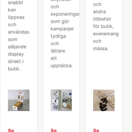
snabbt
och
och
kan
andra
exponeringsmaterial
öppnas
tillbehör
som gör
och
för butik,
kampanjer
användas
evenemang
tydliga
som
och
och
säljande
mässa.
lättare
display
att
direkt i
upptäcka.
butik.
Se
Se
Se