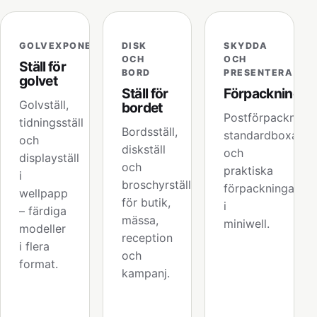
GOLVEXPONERING
DISK
SKYDDA
OCH
OCH
Ställ för
BORD
PRESENTERA
golvet
Ställ för
Förpackningar
Golvställ,
bordet
Postförpackninga
tidningsställ
Bordsställ,
standardboxar
och
diskställ
och
displayställ
och
praktiska
i
broschyrställ
förpackningar
wellpapp
för butik,
i
– färdiga
mässa,
miniwell.
modeller
reception
i flera
och
format.
kampanj.