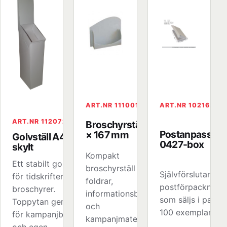
ART.NR 111001
ART.NR 102162L
ART.NR 112072
Broschyrställ 230
Postanpassad
× 167 mm
Golvställ A4 med
0427-box
skylt
Kompakt
Ett stabilt golvställ
broschyrställ för
Självförslutande
för tidskrifter och
foldrar,
postförpackning
broschyrer.
informationsblad
som säljs i paket
Toppytan ger plats
och
100 exemplar.
för kampanjbudskap
kampanjmaterial på
och egen