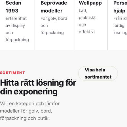
Sedan
Beprövade
Wellpapp
Perso
1993
modeller
hjälp
Lätt,
praktiskt
Erfarenhet
För golv, bord
Från idé
och
av display
och
färdig
effektivt
och
förpackning
lösnin
förpackning
Visa hela
SORTIMENT
sortimentet
Hitta rätt lösning för
din exponering
Välj en kategori och jämför
modeller för golv, bord,
förpackning och butik.