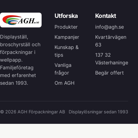
Utforska
Kontakt
Produkter
info@agh.se
Displayställ,
Kampanjer
Kvartärvägen
broschyrställ och
63
Kunskap &
förpackningar i
tips
137 32
wellpapp.
Västerhaninge
Vanliga
Familjeföretag
frågor
Begär offert
med erfarenhet
Om AGH
sedan 1993.
© 2026 AGH Förpackningar AB
Displaylösningar sedan 1993