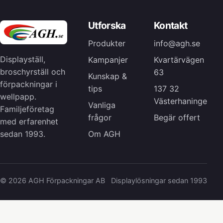
Utforska
Kontakt
Produkter
info@agh.se
Displayställ,
Kampanjer
Kvartärvägen
broschyrställ och
63
Kunskap &
förpackningar i
tips
137 32
wellpapp.
Västerhaninge
Vanliga
Familjeföretag
frågor
Begär offert
med erfarenhet
Om AGH
sedan 1993.
© 2026 AGH Förpackningar AB
Displaylösningar sedan 1993