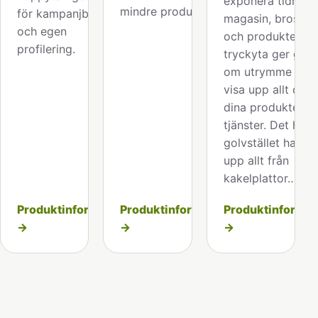
exponera tidninga
mindre produkter.
för kampanjbudskap
magasin, broschy
och egen
och produkter. St
profilering.
tryckyta ger gott
om utrymme att
visa upp allt om
dina produkter el
tjänster. Det här
golvstället har vi
upp allt från
kakelplattor…
Produktinformation
Produktinformation
Produktinformat
→
→
→