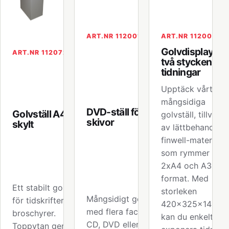
ART.NR 112001
ART.NR 112004
Golvdisplay för
ART.NR 112072
två stycken A4
tidningar
Upptäck vårt
mångsidiga
DVD-ställ för 32
Golvställ A4 med
golvställ, tillverka
skivor
skylt
av lättbehandlat
finwell-material,
som rymmer båd
2xA4 och A3-
format. Med
Ett stabilt golvställ
storleken
Mångsidigt golvställ
för tidskrifter och
420x325x140m
med flera fack för
broschyrer.
kan du enkelt
CD, DVD eller andra
Toppytan ger plats