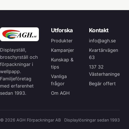
Utforska
Kontakt
Produkter
info@agh.se
Displayställ,
Kampanjer
Kvartärvägen
broschyrställ och
63
Kunskap &
förpackningar i
tips
137 32
wellpapp.
Västerhaninge
Vanliga
Familjeföretag
frågor
Begär offert
med erfarenhet
Om AGH
sedan 1993.
© 2026 AGH Förpackningar AB
Displaylösningar sedan 1993