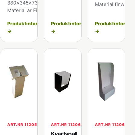
380x345x735 mm
Material finwell.
Material är Finwell
Produktinformation
Produktinformation
Produktinformat
→
→
→
ART.NR 112058
ART.NR 112060
ART.NR 112061
Kvartspall