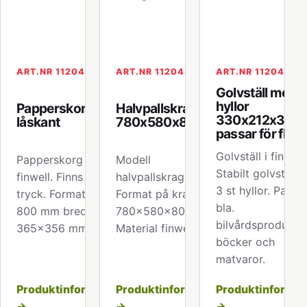
ART.NR 112040
ART.NR 112043
ART.NR 112045
Golvställ med 
hyllor
Papperskorg med
Halvpallskrage
330x212x33
låskant
780x580x800mm
passar för flas
Golvställ i finwell.
Papperskorg i
Modell
Stabilt golvställ
finwell. Finns med
halvpallskrage.
3 st hyllor. Passar 
tryck. Format höjd
Format på kragen
bla.
800 mm bredd
780x580x800mm.
bilvårdsprodukter
365x356 mm.
Material finwell.
böcker och
matvaror.
Produktinformation
Produktinformation
Produktinformat
→
→
→