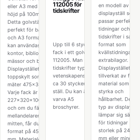
112005 för
en modell av
eller A3 med en
tidskrifter
displayställ som
höjd på 100mm
passar perfekt fö
Detta golvställ är
tidningar och
perfekt för både A4
tidskrifter i sam
och A3 format och
Upp till 6 stycken
format som
kan användas på
fack i ett golvställ
kvällstidningars
kontor, bibliotek,
112005. Man kan ha
extrabilagor.
mässor och butiker.
tidskrifter typ
Displaystället är
Displaystället har en
vetenskapens värld
tillverkat av finwe
toppskylt som
ca 30 stycken i ett
material som ger
mäter 475x360 mm.
ställ. Du kan även
styrka och
Varje fack är
varva A5
hållbarhet. Denna
227x320x100 mm
broschyrer.
typ av displaystäl
och om du fäller ner
lämpar sig särskil
mellandelaren i
för tidningar med
mitten, får du ett
storlek på 245x
format på 454x320
mm eller mindre.
mm. Materialet är