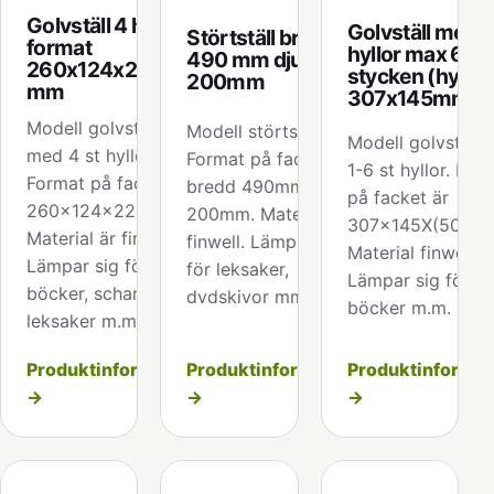
Golvställ 4 hyllor
Golvställ med
Störtställ bredd
format
hyllor max 6
490 mm djup
260x124x228
stycken (hyllf
200mm
mm
307x145mm)
Modell golvställ
Modell störtställ.
Modell golvställ
med 4 st hyllor.
Format på facket är
1-6 st hyllor. For
Format på facket är
bredd 490mm djup
på facket är
260x124x228 mm.
200mm. Material är
307x145X(50/10
Material är finwell.
finwell. Lämpar sig
Material finwell.
Lämpar sig för
för leksaker,
Lämpar sig för dv
böcker, schampo,
dvdskivor mm.
böcker m.m.
leksaker m.m.
Produktinformation
Produktinformation
Produktinformat
→
→
→