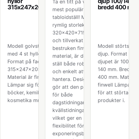
hyllor
djup 100/140
Ta en titt på vårt
315x247x205mm
bredd 400 mm
mest populära
tabloidställ! Med en
rymlig storlek på
320x420x715 mm
och tillverkat av lätt
Modell golvställ
Modell störtställ 
bestruken finwell-
med 4 st hyllor.
djup. Format på
material, är detta
Format på facket är
djupet är 100 elle
ställ både robust
315x247x205 mm.
140 mm. Bredden
och enkelt att
Material är finwell.
400 mm. Material
hantera. Designen
Lämpar sig för
finwell Lämpar si
gör att den passar
böcker, kemikalier,
för att störta
för både
kosmetika mm.
produkter i.
dagstidningar och
kvällstidningar,
vilket ger en
flexibilitet för dina
exponeringsbehov.