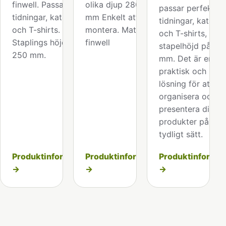
finwell. Passar för
olika djup 280/430
passar perfekt fö
tidningar, kataloger
mm Enkelt att
tidningar, katalog
och T-shirts.
montera. Material
och T-shirts, med
Staplings höjd ca
finwell
stapelhöjd på ca
250 mm.
mm. Det är en
praktisk och be
lösning för att
organisera och
presentera dina
produkter på ett
tydligt sätt.
Produktinformation
Produktinformation
Produktinformat
→
→
→