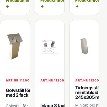
Produktinformation
Produktinformation
Produktinformat
→
→
→
ART.NR 112005
ART.NR 112005.01
ART.NR 112006
Tidningsställ fö
Golvställ för A4
minitabloid
med 2 fack
245x305 mm
Inlägg 3 fack till
Minitabloidstället
Golvställ för 2xA4