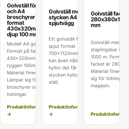
Golvställ för A3
och A4
Golvställ med 6
Golvställ fack 
broschyrer
stycken A4 eller
280x380x1035
format
spjutvägg
mm
430x320mm
djup 100 mm
Ett golvställ för
Golvställ med
Modell A4 golvställ
spjut format
staplingsbar höjd
Format på facket är
700x1120mm Stället
1000 m. Format 
430x320mm djup i
kan även hålla A4
facket är 280x3
ryggen 100mm.
hyllor det får plats 6
Material finwell 
Material finwell.
stycken hyllor per
sig för tidningar,
Lämpar sig för
ställ.
magasin.
broschyrer och
tidningar.
Produktinformation
Produktinformation
→
→
Produktinformat