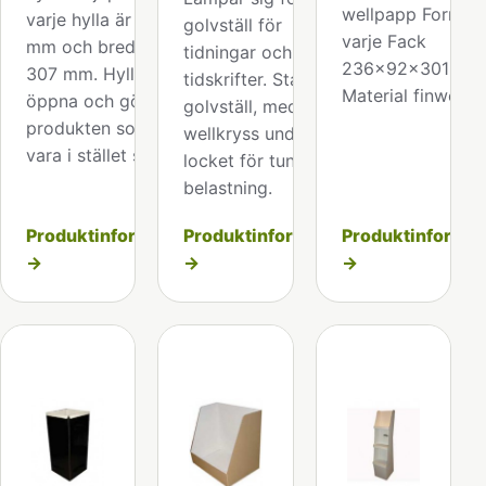
wellpapp Format
varje hylla är 200
golvställ för
varje Fack
mm och bredden
tidningar och
236x92x301mm
307 mm. Hyllorna är
tidskrifter. Stadigt
Material finwell.
öppna och gör
golvställ, med ett
produkten som ska
wellkryss under
vara i stället synligt.
locket för tung
belastning.
Produktinformation
Produktinformation
Produktinformat
→
→
→