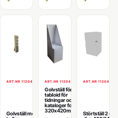
ART.NR 112046
ART.NR 112047
ART.NR 112048
Golvställ för
tabloid för
tidningar och
kataloger format
320x420mm
Golvställ med 4
Störtställ 2 olik