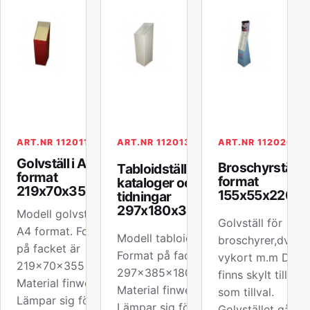
ART.NR 112011
ART.NR 112013
ART.NR 112020
Golvställ i A4-
Broschyrställ i
Tabloidställ för
format
format
kataloger och
219x70x355mm
155x55x220 
tidningar
297x180x385mm
Modell golvställ för
Golvställ för
A4 format. Format
Modell tabloidställ.
broschyrer,dvd,
på facket är
Format på facket är
vykort m.m Det
219x70x355 mm.
297x385x180mm.
finns skylt till stäl
Material finwell.
Material finwell.
som tillval.
Lämpar sig för
Lämpar sig för
Golvstället går at