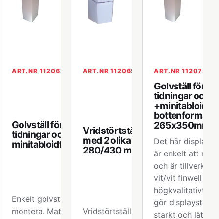
ART.NR 112062
ART.NR 112069
ART.NR 112073
Golvställ för A
tidningar och
+minitabloidfo
bottenformat
Golvställ för A4
265x350mm
Vridstörtställ
tidningar och
med 2 olika djup
Det här displaystä
minitabloidformat
280/430 mm
är enkelt att mon
och är tillverkat 
vit/vit finwell av
högkvalitativt, vil
Enkelt golvställ att
gör displaystället
montera. Material
Vridstörtställ med 2
starkt och lätt. D