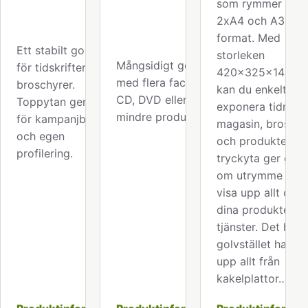
som rymmer båd
2xA4 och A3-
format. Med
Ett stabilt golvställ
storleken
Mångsidigt golvställ
för tidskrifter och
420x325x140m
med flera fack för
broschyrer.
kan du enkelt
CD, DVD eller andra
Toppytan ger plats
exponera tidninga
mindre produkter.
för kampanjbudskap
magasin, broschy
och egen
och produkter. St
profilering.
tryckyta ger gott
om utrymme att
visa upp allt om
dina produkter el
tjänster. Det här
golvstället har vi
upp allt från
kakelplattor…