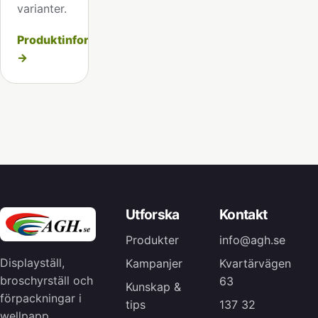
varianter.
Produktinformation
→
Utforska
Kontakt
Produkter
info@agh.se
Displayställ,
Kampanjer
Kvartärvägen
broschyrställ och
63
Kunskap &
förpackningar i
tips
137 32
wellpapp.