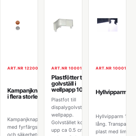
ART.NR 122001
ART.NR 100010
ART.NR 100013
Plastfötter till
golvställ i
wellpapp 100010
Kampanjknappar
Hyllvipparm
i flera storlekar
Plastfot till
dispalygolvställ i
wellpapp.
Hyllvipparm 150
Kampanjknappar
Golvstället kommer
lång. Transparant
med fyrfärgstryck
upp ca 0.5 cm från
plast med limkud
och säkerhetsnål på