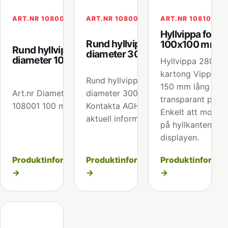
ART.NR 108001
ART.NR 108002
ART.NR 108100
Hyllvippa form
Rund hyllvippa
100x100 mm
Rund hyllvippa
diameter 300mm
diameter 100mm
Hyllvippa 280 gr
kartong Vipparm
Rund hyllvippa
150 mm lång i
Art.nr Diameter
diameter 300mm.
transparant plast.
108001 100 mm Välj
Kontakta AGH för
Enkelt att monter
aktuell information.
på hyllkanten elle
displayen.
Produktinformation
Produktinformation
Produktinformat
→
→
→