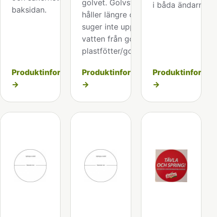
golvet. Golvstället
i båda ändarna.
baksidan.
håller längre och
suger inte upp
vatten från golvet. 4
plastfötter/golvställ
Produktinformation
Produktinformation
Produktinformat
→
→
→