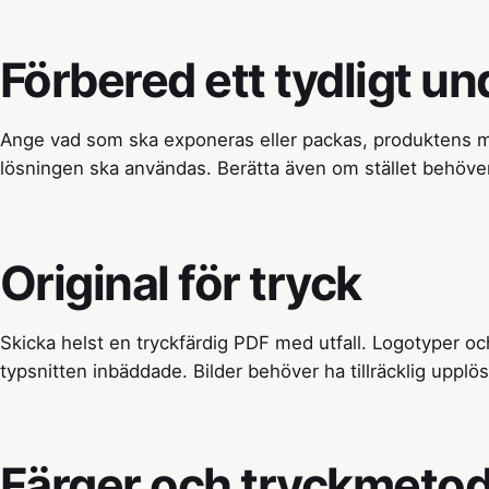
Förbered ett tydligt un
Ange vad som ska exponeras eller packas, produktens m
lösningen ska användas. Berätta även om stället behöver t
Original för tryck
Skicka helst en tryckfärdig PDF med utfall. Logotyper och
typsnitten inbäddade. Bilder behöver ha tillräcklig upplös
Färger och tryckmeto