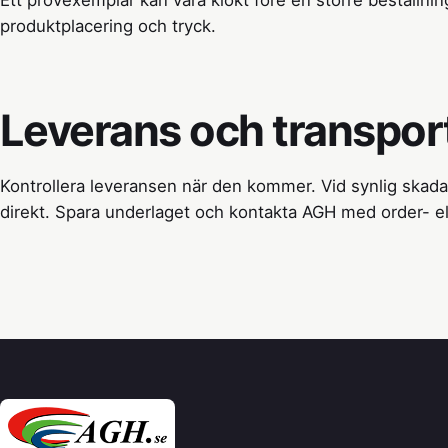
Ett provexemplar kan vara klokt före en större beställnin
produktplacering och tryck.
Leverans och transpo
Kontrollera leveransen när den kommer. Vid synlig skad
direkt. Spara underlaget och kontakta AGH med order- ell