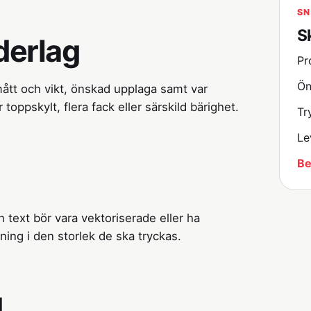
SN
S
derlag
Pr
Ön
ått och vikt, önskad upplaga samt var
oppskylt, flera fack eller särskild bärighet.
Tr
Le
Be
 text bör vara vektoriserade eller ha
ning i den storlek de ska tryckas.
d