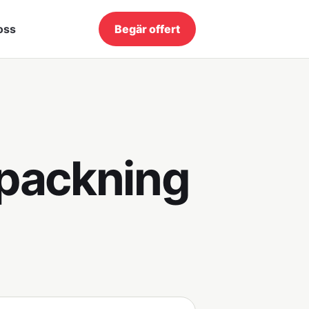
oss
Begär offert
örpackning