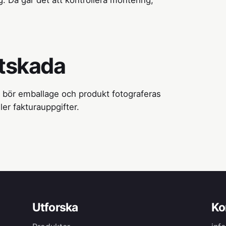
g. Då går det att kontrollera montering,
rtskada
a bör emballage och produkt fotograferas
er fakturauppgifter.
Utforska
Ko