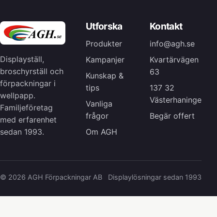
Utforska
Kontakt
Produkter
info@agh.se
Displayställ,
Kampanjer
Kvartärvägen
broschyrställ och
63
Kunskap &
förpackningar i
tips
137 32
wellpapp.
Västerhaninge
Vanliga
Familjeföretag
frågor
Begär offert
med erfarenhet
Om AGH
sedan 1993.
© 2026 AGH Förpackningar AB
Displaylösningar sedan 1993