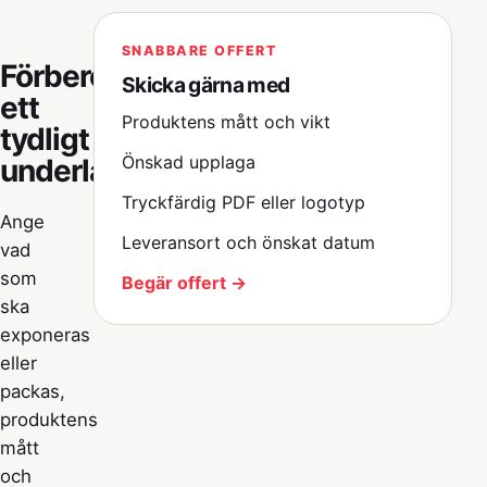
SNABBARE OFFERT
Förbered
Skicka gärna med
ett
Produktens mått och vikt
tydligt
Önskad upplaga
underlag
Tryckfärdig PDF eller logotyp
Ange
Leveransort och önskat datum
vad
som
Begär offert →
ska
exponeras
eller
packas,
produktens
mått
och