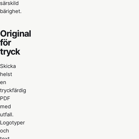
särskild
bärighet.
Original
för
tryck
Skicka
helst
en
tryckfärdig
PDF
med
utfall.
Logotyper
och
text