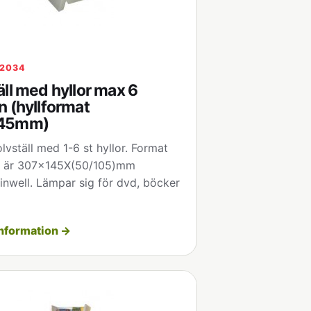
12034
äll med hyllor max 6
n (hyllformat
45mm)
lvställ med 1-6 st hyllor. Format
t är 307x145X(50/105)mm
finwell. Lämpar sig för dvd, böcker
nformation →