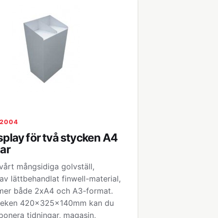
12004
splay för två stycken A4
gar
årt mångsidiga golvställ,
 av lättbehandlat finwell-material,
er både 2xA4 och A3-format.
leken 420x325x140mm kan du
ponera tidningar, magasin,