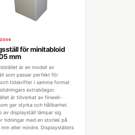
12006
sställ för minitabloid
05 mm
idstället är en modell av
äll som passar perfekt för
 och tidskrifter i samma format
stidningars extrabilagor.
llet är tillverkat av finwell-
som ger styrka och hållbarhet.
 av displayställ lämpar sig
för tidningar med en storlek på
m eller mindre. Displayställets