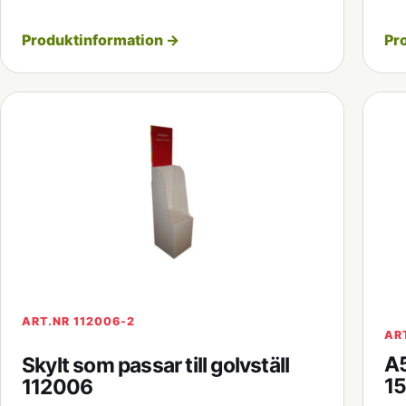
Produktinformation →
Pr
ART.NR 112006-2
AR
A5
Skylt som passar till golvställ
1
112006