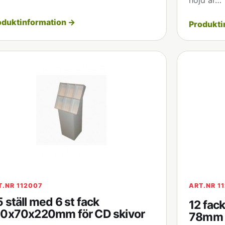
höjd är…
oduktinformation →
Produkti
T.NR 112007
ART.NR 1
 ställ med 6 st fack
12 fack
50x70x220mm för CD skivor
78mm d