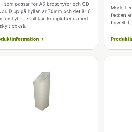
ll som passar för A5 broschyrer och CD
Modell cd
vor. Djup på hyllan är 70mm och det är 6
facken ä
cken hyllor. Ställ kan kompletteras med
finwell. 
skylt också.
oduktinformation →
Produkti