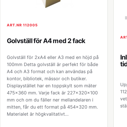
ART.NR 112005
AR
Golvställ för A4 med 2 fack
In
Golvställ för 2xA4 eller A3 med en höjd på
ti
100mm Detta golvställ är perfekt för både
A4 och A3 format och kan användas på
kontor, bibliotek, mässor och butiker.
Upp
Displaystället har en toppskylt som mäter
112
475x360 mm. Varje fack är 227x320x100
vet
mm och om du fäller ner mellandelaren i
stä
mitten, får du ett format på 454x320 mm.
Materialet är högkvalitativt…