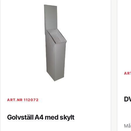
AR
DV
ART.NR 112072
Golvställ A4 med skylt
Mån