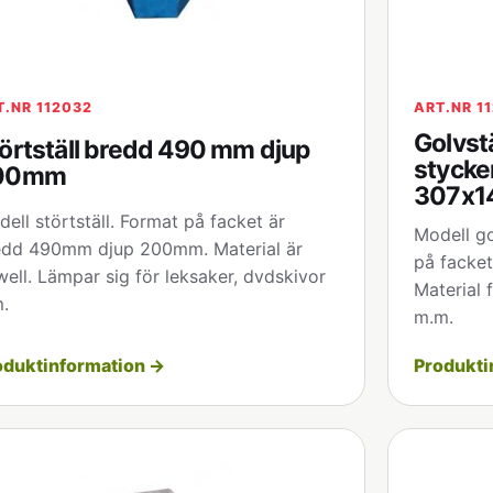
T.NR 112032
ART.NR 1
Golvst
örtställ bredd 490 mm djup
stycke
00mm
307x1
ell störtställ. Format på facket är
Modell go
edd 490mm djup 200mm. Material är
på facke
well. Lämpar sig för leksaker, dvdskivor
Material 
.
m.m.
oduktinformation →
Produkti