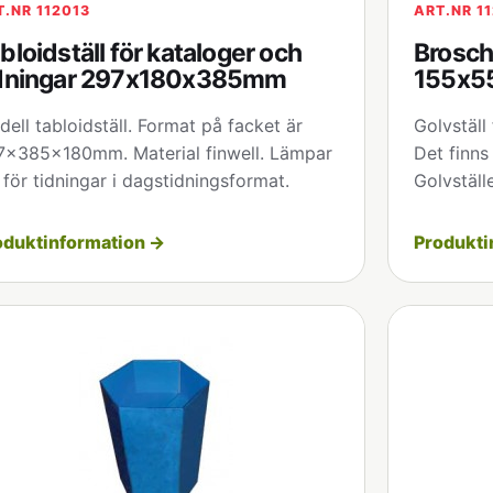
T.NR 112013
ART.NR 1
bloidställ för kataloger och
Broschy
idningar 297x180x385mm
155x5
ell tabloidställ. Format på facket är
Golvställ
7x385x180mm. Material finwell. Lämpar
Det finns 
 för tidningar i dagstidningsformat.
Golvställ
oduktinformation →
Produkti