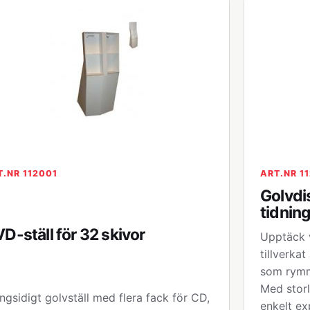
T.NR 112001
ART.NR 1
Golvdi
tidnin
D-ställ för 32 skivor
Upptäck v
tillverkat
som rymm
Med stor
gsidigt golvställ med flera fack för CD,
enkelt ex