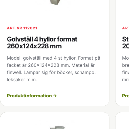
ART.NR 112021
AR
Golvställ 4 hyllor format
St
260x124x228 mm
2
Modell golvställ med 4 st hyllor. Format på
Mod
facket är 260x124x228 mm. Material är
br
finwell. Lämpar sig för böcker, schampo,
fin
leksaker m.m.
mm
Produktinformation →
Pr