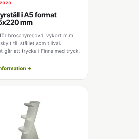
12020
rställ i A5 format
5x220 mm
 för broschyrer,dvd, vykort m.m
skylt till stället som tillval.
et går att trycka i Finns med tryck.
nformation →