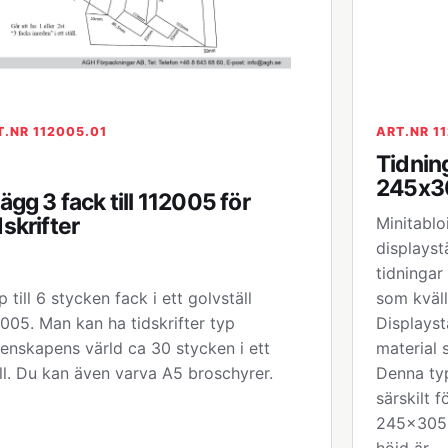
T.NR 112005.01
ART.NR 1
Tidning
245x3
lägg 3 fack till 112005 för
dskrifter
Minitablo
displayst
tidningar
 till 6 stycken fack i ett golvställ
som kväll
005. Man kan ha tidskrifter typ
Displaystä
enskapens värld ca 30 stycken i ett
material 
ll. Du kan även varva A5 broschyrer.
Denna typ
särskilt 
245x305 m