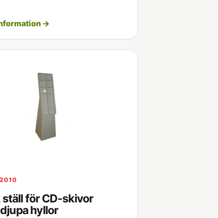
nformation →
12010
 ställ för CD-skivor
jupa hyllor