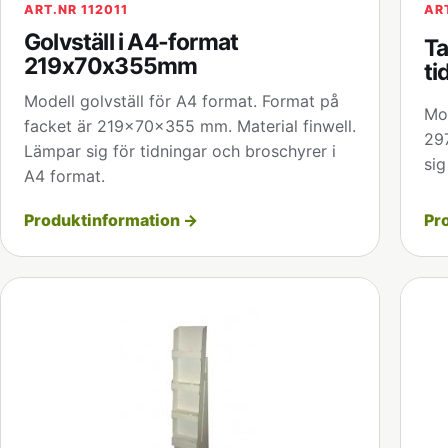
ART.NR 112011
AR
Golvställ i A4-format
Ta
219x70x355mm
t
Modell golvställ för A4 format. Format på
Mod
facket är 219x70x355 mm. Material finwell.
29
Lämpar sig för tidningar och broschyrer i
sig
A4 format.
Produktinformation →
Pr