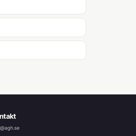
ntakt
o@agh.se