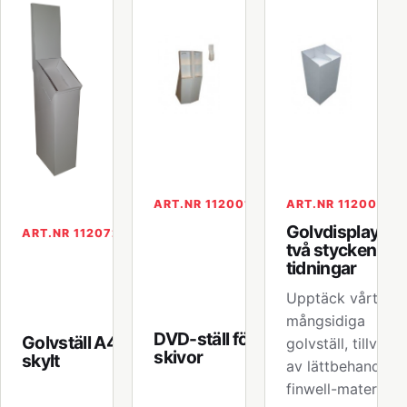
ART.NR 112001
ART.NR 112004
Golvdisplay för
ART.NR 112072
två stycken A4
tidningar
Upptäck vårt
mångsidiga
DVD-ställ för 32
Golvställ A4 med
golvställ, tillverka
skivor
skylt
av lättbehandlat
finwell-material,