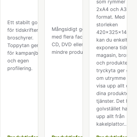
som rymmer båd
2xA4 och A3-
format. Med
Ett stabilt golvställ
storleken
Mångsidigt golvställ
för tidskrifter och
420x325x140m
med flera fack för
broschyrer.
kan du enkelt
CD, DVD eller andra
Toppytan ger plats
exponera tidninga
mindre produkter.
för kampanjbudskap
magasin, broschy
och egen
och produkter. St
profilering.
tryckyta ger gott
om utrymme att
visa upp allt om
dina produkter el
tjänster. Det här
golvstället har vi
upp allt från
kakelplattor…