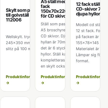
A5 ställ med 6 st
12 fack ställ för
fack
CD-skivor 78
Skylt som passar
150x70x220mm
djupa hyllor
till golvställ
för CD skivor
112006
Ställ som passar för
Modell cd ställ m
A5 broschyrer och
12 st fack. Forma
CD skivor. Djup på
Wellskylt. tryckyta
på facken är
hyllan är 70mm och
245x350 mm + en
155x78x145 mm.
det är 6 stycken
slitz på 100 mm.
Materialet är finwe
hyllor. Ställ kan
Lämpar sig för c
kompletteras med
format.
en skylt också.
Produktinformation
Produktinformation
Produktinformat
→
→
→