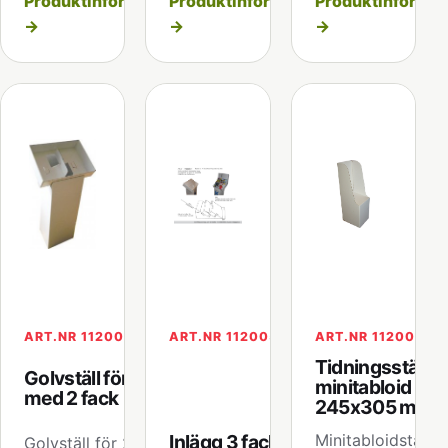
Produktinformation
Produktinformation
Produktinformat
→
→
→
ART.NR 112005
ART.NR 112005.01
ART.NR 112006
Tidningsställ fö
Golvställ för A4
minitabloid
med 2 fack
245x305 mm
Inlägg 3 fack till
Minitabloidstället
Golvställ för 2xA4