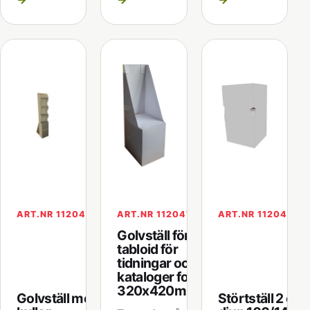
ART.NR 112046
ART.NR 112047
ART.NR 112048
Golvställ för
tabloid för
tidningar och
kataloger format
320x420mm
Golvställ med 4
Störtställ 2 olik