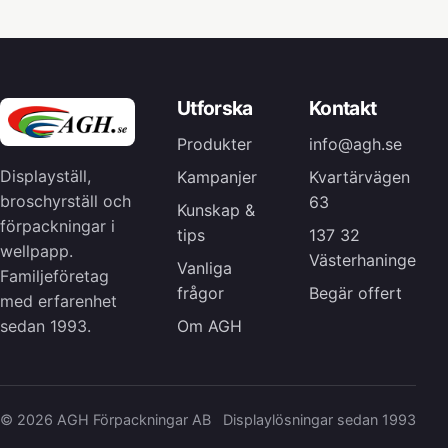
Utforska
Kontakt
Produkter
info@agh.se
Displayställ,
Kampanjer
Kvartärvägen
broschyrställ och
63
Kunskap &
förpackningar i
tips
137 32
wellpapp.
Västerhaninge
Vanliga
Familjeföretag
frågor
Begär offert
med erfarenhet
Om AGH
sedan 1993.
© 2026 AGH Förpackningar AB
Displaylösningar sedan 1993