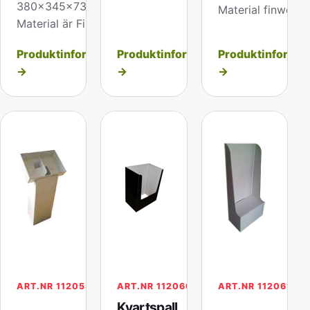
380x345x735 mm
Material finwell.
Material är Finwell
Produktinformation
Produktinformation
Produktinformat
→
→
→
ART.NR 112058
ART.NR 112060
ART.NR 112061
Kvartspall