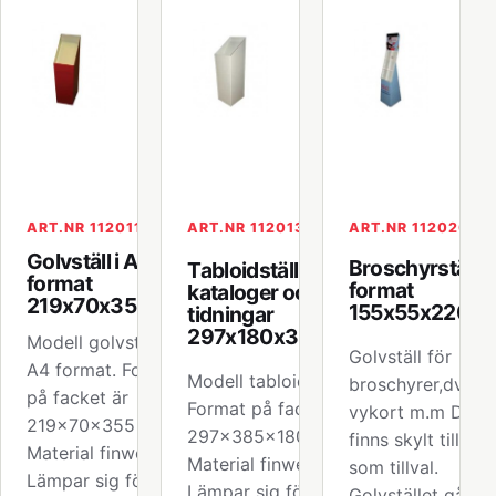
ART.NR 112011
ART.NR 112013
ART.NR 112020
Golvställ i A4-
Broschyrställ i
Tabloidställ för
format
format
kataloger och
219x70x355mm
155x55x220 
tidningar
297x180x385mm
Modell golvställ för
Golvställ för
A4 format. Format
Modell tabloidställ.
broschyrer,dvd,
på facket är
Format på facket är
vykort m.m Det
219x70x355 mm.
297x385x180mm.
finns skylt till stäl
Material finwell.
Material finwell.
som tillval.
Lämpar sig för
Lämpar sig för
Golvstället går at