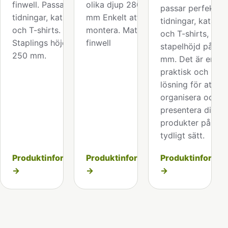
finwell. Passar för
olika djup 280/430
passar perfekt fö
tidningar, kataloger
mm Enkelt att
tidningar, katalog
och T-shirts.
montera. Material
och T-shirts, med
Staplings höjd ca
finwell
stapelhöjd på ca
250 mm.
mm. Det är en
praktisk och be
lösning för att
organisera och
presentera dina
produkter på ett
tydligt sätt.
Produktinformation
Produktinformation
Produktinformat
→
→
→