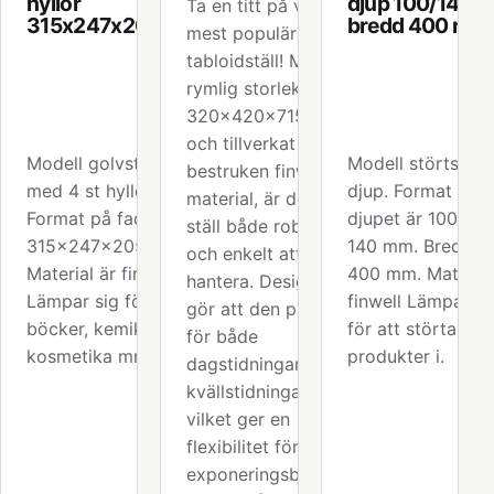
hyllor
djup 100/140
Ta en titt på vårt
315x247x205mm
bredd 400 mm
mest populära
tabloidställ! Med en
rymlig storlek på
320x420x715 mm
och tillverkat av lätt
Modell golvställ
Modell störtställ 
bestruken finwell-
med 4 st hyllor.
djup. Format på
material, är detta
Format på facket är
djupet är 100 elle
ställ både robust
315x247x205 mm.
140 mm. Bredden
och enkelt att
Material är finwell.
400 mm. Material
hantera. Designen
Lämpar sig för
finwell Lämpar si
gör att den passar
böcker, kemikalier,
för att störta
för både
kosmetika mm.
produkter i.
dagstidningar och
kvällstidningar,
vilket ger en
flexibilitet för dina
exponeringsbehov.