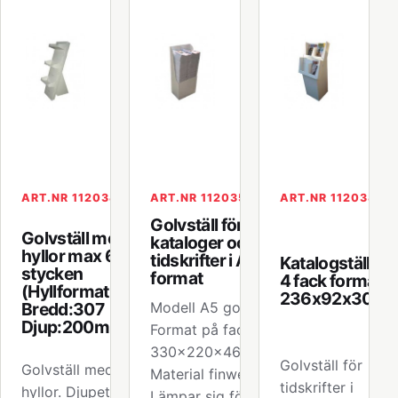
ART.NR 112034.2
ART.NR 112035
ART.NR 112038
Golvställ för
Golvställ med
kataloger och
hyllor max 6
tidskrifter i A5
Katalogställ m
stycken
format
4 fack format
(Hyllformat
236x92x301
Bredd:307
Modell A5 golvställ.
Djup:200mm)
Format på facket är
330x220x465 mm.
Golvställ för
Golvställ med 1-6 st
Material finwell.
tidskrifter i
hyllor. Djupet på
Lämpar sig för A5