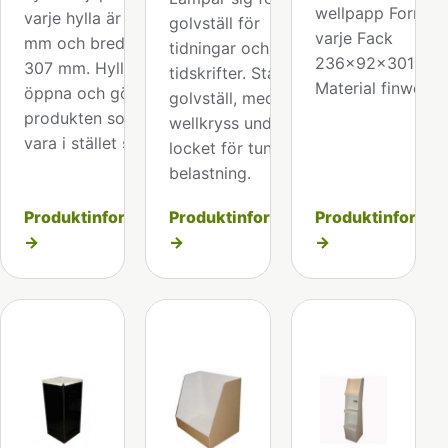
wellpapp Format
varje hylla är 200
golvställ för
varje Fack
mm och bredden
tidningar och
236x92x301mm
307 mm. Hyllorna är
tidskrifter. Stadigt
Material finwell.
öppna och gör
golvställ, med ett
produkten som ska
wellkryss under
vara i stället synligt.
locket för tung
belastning.
Produktinformation
Produktinformation
Produktinformat
→
→
→