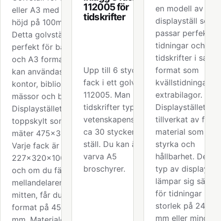
112005 för
en modell av
eller A3 med en
tidskrifter
displayställ som
höjd på 100mm
passar perfekt fö
Detta golvställ är
tidningar och
perfekt för både A4
tidskrifter i sam
och A3 format och
Upp till 6 stycken
format som
kan användas på
fack i ett golvställ
kvällstidningars
kontor, bibliotek,
112005. Man kan ha
extrabilagor.
mässor och butiker.
tidskrifter typ
Displaystället är
Displaystället har en
vetenskapens värld
tillverkat av finwe
toppskylt som
ca 30 stycken i ett
material som ger
mäter 475x360 mm.
ställ. Du kan även
styrka och
Varje fack är
varva A5
hållbarhet. Denna
227x320x100 mm
broschyrer.
typ av displaystäl
och om du fäller ner
lämpar sig särskil
mellandelaren i
för tidningar med
mitten, får du ett
storlek på 245x
format på 454x320
mm eller mindre.
mm. Materialet är