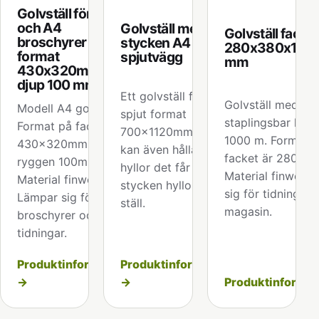
Golvställ för A3
och A4
Golvställ med 6
Golvställ fack 
broschyrer
stycken A4 eller
280x380x1035
format
spjutvägg
mm
430x320mm
djup 100 mm
Ett golvställ för
Golvställ med
Modell A4 golvställ
spjut format
staplingsbar höjd
Format på facket är
700x1120mm Stället
1000 m. Format 
430x320mm djup i
kan även hålla A4
facket är 280x3
ryggen 100mm.
hyllor det får plats 6
Material finwell 
Material finwell.
stycken hyllor per
sig för tidningar,
Lämpar sig för
ställ.
magasin.
broschyrer och
tidningar.
Produktinformation
Produktinformation
→
→
Produktinformat