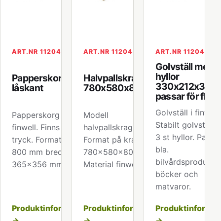
ART.NR 112040
ART.NR 112043
ART.NR 112045
Golvställ med 
hyllor
Papperskorg med
Halvpallskrage
330x212x33
låskant
780x580x800mm
passar för flas
Golvställ i finwell.
Papperskorg i
Modell
Stabilt golvställ
finwell. Finns med
halvpallskrage.
3 st hyllor. Passar 
tryck. Format höjd
Format på kragen
bla.
800 mm bredd
780x580x800mm.
bilvårdsprodukter
365x356 mm.
Material finwell.
böcker och
matvaror.
Produktinformation
Produktinformation
Produktinformat
→
→
→