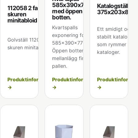
585x390x775mm
Katalogställ
112058 2 fack för
med öppen
375x203x81
skuren
botten.
minitabloid
Kvartspalls
Ett smidigt och
exponering format
stabilt katalogstäl
Golvställ 112058 2x
585x390x770mm
som rymmer myc
skuren minitabloid
Öppen botten,
kataloger.
mellanlägg finns till
pallen.
Produktinformation
Produktinformation
Produktinformat
→
→
→