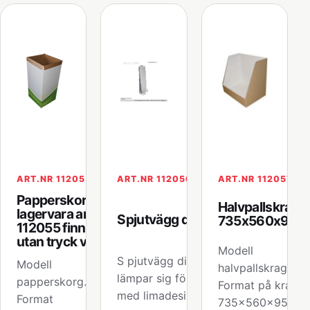
ART.NR 112055
ART.NR 112056
ART.NR 112057
Papperskorg
Halvpallskrage
lagervara artnr
Spjutvägg display
735x560x95
112055 finns även
utan tryck vit.
Modell
S pjutvägg display
Modell
halvpallskrage.
lämpar sig för spjut
papperskorg.
Format på krage
med limadesiv.
Format
735x560x950mm