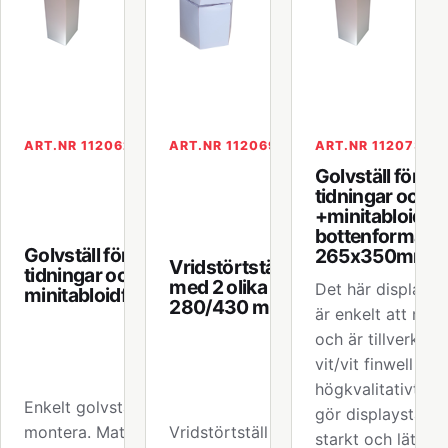
ART.NR 112062
ART.NR 112069
ART.NR 112073
Golvställ för A
tidningar och
+minitabloidfo
bottenformat
Golvställ för A4
265x350mm
Vridstörtställ
tidningar och
med 2 olika djup
Det här displaystä
minitabloidformat
280/430 mm
är enkelt att mon
och är tillverkat 
vit/vit finwell av
högkvalitativt, vil
Enkelt golvställ att
gör displaystället
montera. Material
Vridstörtställ med 2
starkt och lätt. D