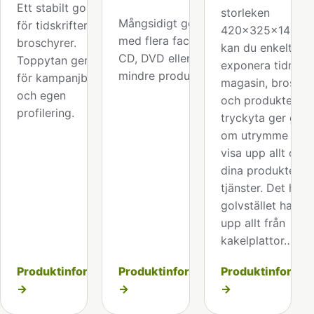
Ett stabilt golvställ
storleken
Mångsidigt golvställ
för tidskrifter och
420x325x140m
med flera fack för
broschyrer.
kan du enkelt
CD, DVD eller andra
Toppytan ger plats
exponera tidninga
mindre produkter.
för kampanjbudskap
magasin, broschy
och egen
och produkter. St
profilering.
tryckyta ger gott
om utrymme att
visa upp allt om
dina produkter el
tjänster. Det här
golvstället har vi
upp allt från
kakelplattor…
Produktinformation
Produktinformation
Produktinformat
→
→
→