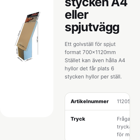
stycken A4
eller
spjutvägg
Ett golvställ för spjut
format 700x1120mm
Stället kan även hålla A4
hyllor det får plats 6
stycken hyllor per ställ.
Artikelnummer
112053
Tryck
Fråga os
tryckalter
för model