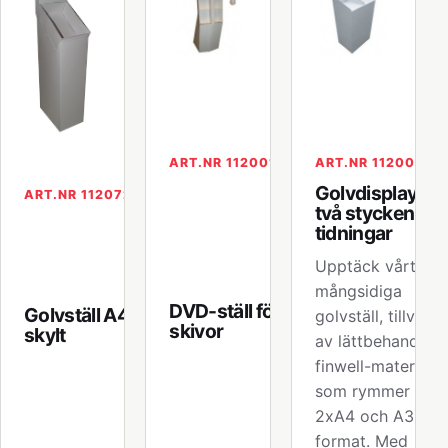
ART.NR 112001
ART.NR 112004
Golvdisplay för
ART.NR 112072
två stycken A4
tidningar
Upptäck vårt
mångsidiga
DVD-ställ för 32
Golvställ A4 med
golvställ, tillverka
skivor
skylt
av lättbehandlat
finwell-material,
som rymmer båd
2xA4 och A3-
format. Med