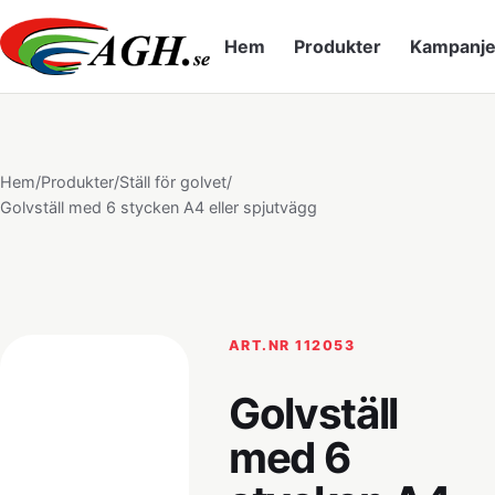
Hem
Produkter
Kampanje
Hem
/
Produkter
/
Ställ för golvet
/
Golvställ med 6 stycken A4 eller spjutvägg
ART.NR 112053
Golvställ
med 6