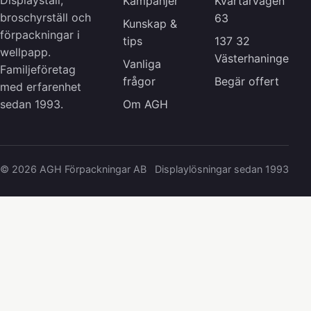
Displayställ,
Kampanjer
Kvartärvägen
broschyrställ och
63
Kunskap &
förpackningar i
tips
137 32
wellpapp.
Västerhaninge
Vanliga
Familjeföretag
frågor
Begär offert
med erfarenhet
Om AGH
sedan 1993.
© 2026 AGH Förpackningar AB
Displaylösningar sedan 1993