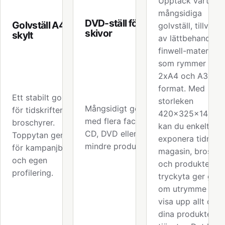
Upptäck vårt
mångsidiga
DVD-ställ för 32
Golvställ A4 med
golvställ, tillverka
skivor
skylt
av lättbehandlat
finwell-material,
som rymmer båd
2xA4 och A3-
format. Med
Ett stabilt golvställ
storleken
Mångsidigt golvställ
för tidskrifter och
420x325x140m
med flera fack för
broschyrer.
kan du enkelt
CD, DVD eller andra
Toppytan ger plats
exponera tidninga
mindre produkter.
för kampanjbudskap
magasin, broschy
och egen
och produkter. St
profilering.
tryckyta ger gott
om utrymme att
visa upp allt om
dina produkter el