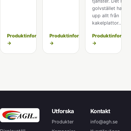
tjänster. Det här
golvstället har vi
upp allt från
kakelplattor…
Produktinformation
Produktinformation
Produktinformat
→
→
→
Utforska
Kontakt
Produkter
info@agh.se