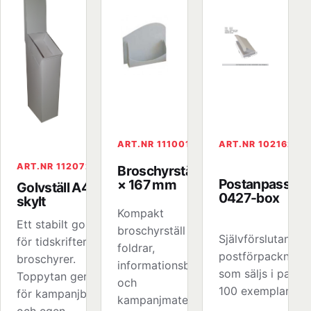
ART.NR 111001
ART.NR 102162L
ART.NR 112072
Broschyrställ 230
Postanpassad
× 167 mm
Golvställ A4 med
0427-box
skylt
Kompakt
Ett stabilt golvställ
broschyrställ för
Självförslutande
för tidskrifter och
foldrar,
postförpackning
broschyrer.
informationsblad
som säljs i paket
Toppytan ger plats
och
100 exemplar.
för kampanjbudskap
kampanjmaterial på
och egen