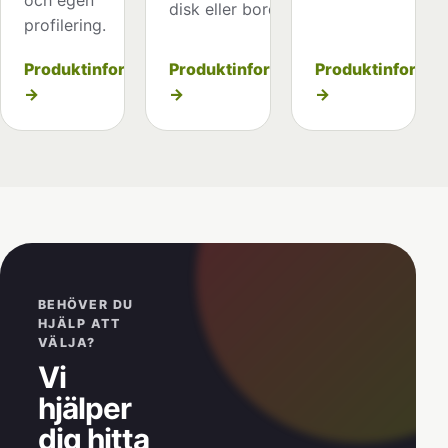
disk eller bord.
profilering.
Produktinformation
Produktinformat
Produktinformation
→
→
→
BEHÖVER DU
HJÄLP ATT
VÄLJA?
Vi
hjälper
dig hitta