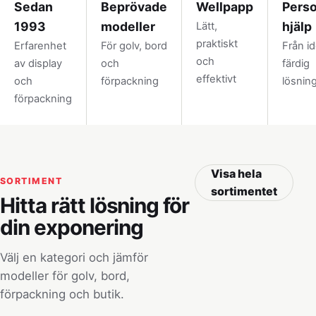
Sedan
Beprövade
Wellpapp
Perso
1993
modeller
hjälp
Lätt,
praktiskt
Erfarenhet
För golv, bord
Från idé
och
av display
och
färdig
effektivt
och
förpackning
lösnin
förpackning
Visa hela
SORTIMENT
sortimentet
Hitta rätt lösning för
din exponering
Välj en kategori och jämför
modeller för golv, bord,
förpackning och butik.