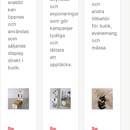
snabbt
och
och
kan
andra
exponeringsmaterial
öppnas
tillbehör
som gör
och
för butik,
kampanjer
användas
evenemang
tydliga
som
och
och
säljande
mässa.
lättare
display
att
direkt i
upptäcka.
butik.
Se
Se
Se