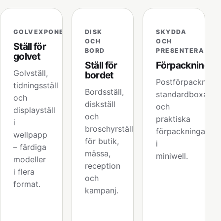
GOLVEXPONERING
DISK
SKYDDA
OCH
OCH
Ställ för
BORD
PRESENTERA
golvet
Ställ för
Förpackningar
Golvställ,
bordet
Postförpackninga
tidningsställ
Bordsställ,
standardboxar
och
diskställ
och
displayställ
och
praktiska
i
broschyrställ
förpackningar
wellpapp
för butik,
i
– färdiga
mässa,
miniwell.
modeller
reception
i flera
och
format.
kampanj.