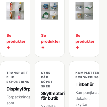
Se
Se
Se
produkter
produkter
produkter
→
→
→
TRANSPORT
SYNS
KOMPLETTERA
BLIR
DÄR
EXPONERINGEN
EXPONERING
KÖPET
Tillbehör
SKER
Displayförpackningar
Kampanjknappar,
Skyltmaterial
Förpackningar
för butik
dekaler,
som
skyltar
Skyltställ