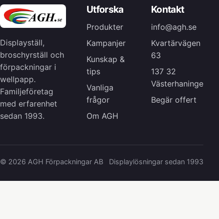
Utforska
Kontakt
Produkter
info@agh.se
Displayställ,
Kampanjer
Kvartärvägen
broschyrställ och
63
Kunskap &
förpackningar i
tips
137 32
wellpapp.
Västerhaninge
Vanliga
Familjeföretag
frågor
Begär offert
med erfarenhet
Om AGH
sedan 1993.
© 2026 AGH Förpackningar AB
Displaylösningar sedan 1993