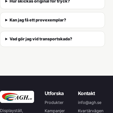
Hur skickas original för tryck?
Kan jag få ett provexemplar?
Vad gör jag vid transportskada?
Utforska
Kontakt
Produkter
info@agh.se
Displayställ,
Kampanjer
Kvartärvägen