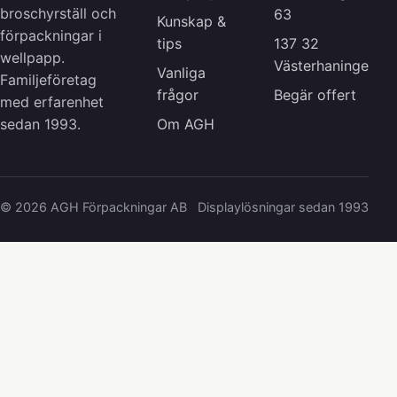
broschyrställ och
63
Kunskap &
förpackningar i
tips
137 32
wellpapp.
Västerhaninge
Vanliga
Familjeföretag
frågor
Begär offert
med erfarenhet
Om AGH
sedan 1993.
© 2026 AGH Förpackningar AB
Displaylösningar sedan 1993