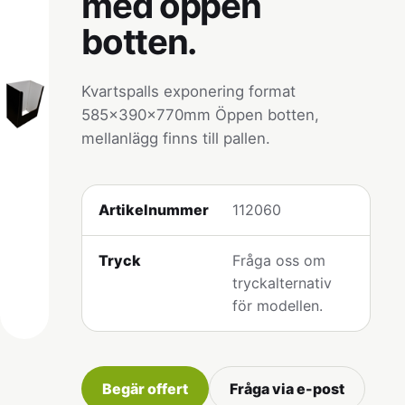
med öppen
botten.
Kvartspalls exponering format
585x390x770mm Öppen botten,
mellanlägg finns till pallen.
Artikelnummer
112060
Tryck
Fråga oss om
tryckalternativ
för modellen.
Begär offert
Fråga via e-post