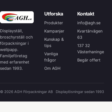
Utforska
Kontakt
Produkter
info@agh.se
Displayställ,
Kampanjer
Kvartärvägen
broschyrställ och
63
Kunskap &
förpackningar i
tips
137 32
wellpapp.
Västerhaninge
Vanliga
Familjeföretag
frågor
Begär offert
med erfarenhet
Om AGH
sedan 1993.
© 2026 AGH Förpackningar AB
Displaylösningar sedan 1993