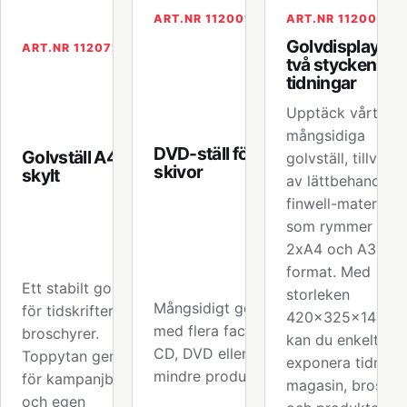
ART.NR 112001
ART.NR 112004
Golvdisplay för
ART.NR 112072
två stycken A4
tidningar
Upptäck vårt
mångsidiga
DVD-ställ för 32
Golvställ A4 med
golvställ, tillverka
skivor
skylt
av lättbehandlat
finwell-material,
som rymmer båd
2xA4 och A3-
format. Med
Ett stabilt golvställ
storleken
Mångsidigt golvställ
för tidskrifter och
420x325x140m
med flera fack för
broschyrer.
kan du enkelt
CD, DVD eller andra
Toppytan ger plats
exponera tidninga
mindre produkter.
för kampanjbudskap
magasin, broschy
och egen