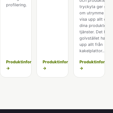
och produkter. St
profilering.
tryckyta ger gott
om utrymme att
visa upp allt om
dina produkter el
tjänster. Det här
golvstället har vi
upp allt från
kakelplattor…
Produktinformation
Produktinformation
Produktinformat
→
→
→