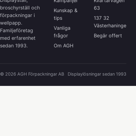
Displayställ,
Kampanjer
Kvartärvägen
broschyrställ och
63
Kunskap &
förpackningar i
tips
137 32
wellpapp.
Västerhaninge
Vanliga
Familjeföretag
frågor
Begär offert
med erfarenhet
Om AGH
sedan 1993.
© 2026 AGH Förpackningar AB
Displaylösningar sedan 1993