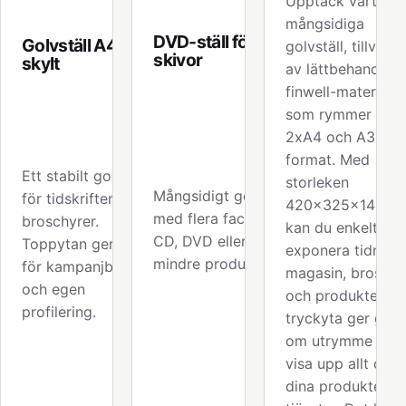
Upptäck vårt
mångsidiga
DVD-ställ för 32
Golvställ A4 med
golvställ, tillverka
skivor
skylt
av lättbehandlat
finwell-material,
som rymmer båd
2xA4 och A3-
format. Med
Ett stabilt golvställ
storleken
Mångsidigt golvställ
för tidskrifter och
420x325x140m
med flera fack för
broschyrer.
kan du enkelt
CD, DVD eller andra
Toppytan ger plats
exponera tidninga
mindre produkter.
för kampanjbudskap
magasin, broschy
och egen
och produkter. St
profilering.
tryckyta ger gott
om utrymme att
visa upp allt om
dina produkter el