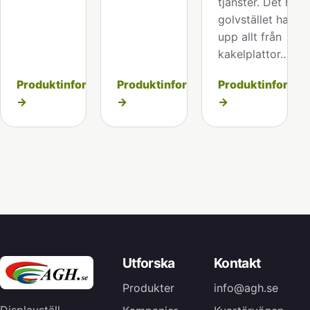
tjänster. Det här
golvstället har vi
upp allt från
kakelplattor…
Produktinformation
Produktinformation
Produktinformat
→
→
→
Utforska
Kontakt
Produkter
info@agh.se