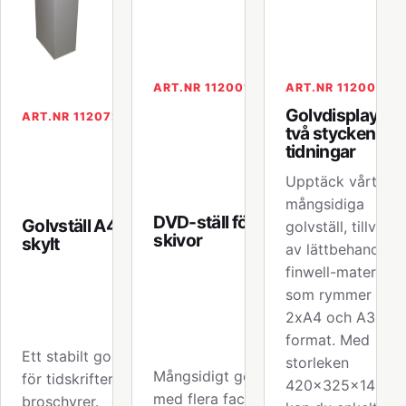
ART.NR 112001
ART.NR 112004
Golvdisplay för
ART.NR 112072
två stycken A4
tidningar
Upptäck vårt
mångsidiga
DVD-ställ för 32
Golvställ A4 med
golvställ, tillverka
skivor
skylt
av lättbehandlat
finwell-material,
som rymmer båd
2xA4 och A3-
format. Med
Ett stabilt golvställ
storleken
Mångsidigt golvställ
för tidskrifter och
420x325x140m
med flera fack för
broschyrer.