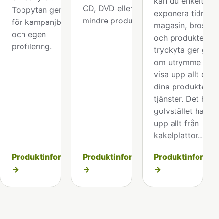
kan du enkelt
CD, DVD eller andra
Toppytan ger plats
exponera tidninga
mindre produkter.
för kampanjbudskap
magasin, broschy
och egen
och produkter. St
profilering.
tryckyta ger gott
om utrymme att
visa upp allt om
dina produkter el
tjänster. Det här
golvstället har vi
upp allt från
kakelplattor…
Produktinformation
Produktinformation
Produktinformat
→
→
→