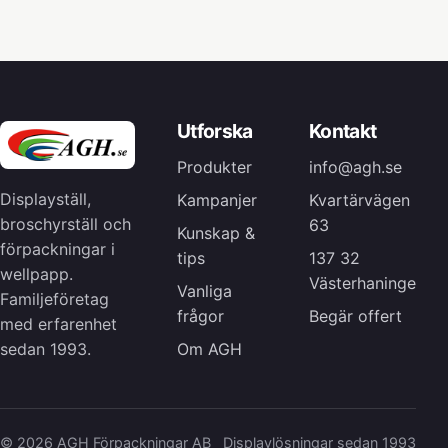
Utforska
Kontakt
Produkter
info@agh.se
Displayställ,
Kampanjer
Kvartärvägen
broschyrställ och
63
Kunskap &
förpackningar i
tips
137 32
wellpapp.
Västerhaninge
Vanliga
Familjeföretag
frågor
Begär offert
med erfarenhet
Om AGH
sedan 1993.
© 2026 AGH Förpackningar AB
Displaylösningar sedan 1993