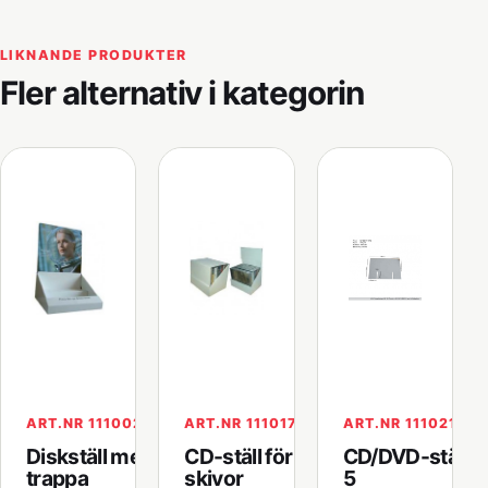
LIKNANDE PRODUKTER
Fler alternativ i kategorin
ART.NR 111002
ART.NR 111017
ART.NR 111021
Diskställ med
CD-ställ för 10
CD/DVD-ställ 4
trappa
skivor
5