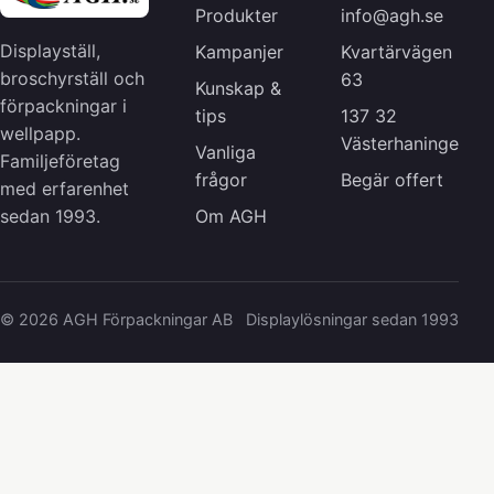
Produkter
info@agh.se
Displayställ,
Kampanjer
Kvartärvägen
broschyrställ och
63
Kunskap &
förpackningar i
tips
137 32
wellpapp.
Västerhaninge
Vanliga
Familjeföretag
frågor
Begär offert
med erfarenhet
Om AGH
sedan 1993.
© 2026 AGH Förpackningar AB
Displaylösningar sedan 1993