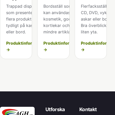
Trappad display
Bordsställ som även
Flerfacksställ för
som presenterar
kan användas för
CD, DVD, vykort,
flera produkter
kosmetik, godis,
askar eller boxar.
tydligt på kassadisk
kortlekar och andra
Bra överblick på
eller bord.
mindre artiklar.
liten yta.
Produktinformation
Produktinformation
Produktinformat
→
→
→
Utforska
Kontakt