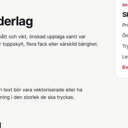
SN
S
derlag
Pr
Ön
ått och vikt, önskad upplaga samt var
oppskylt, flera fack eller särskild bärighet.
Tr
Le
Be
 text bör vara vektoriserade eller ha
ning i den storlek de ska tryckas.
d